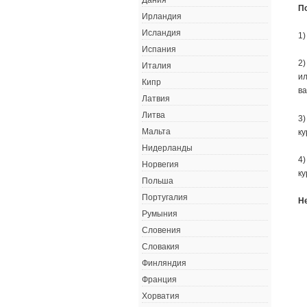
Дания
П
Ирландия
Исландия
1)
Испания
2)
Италия
ил
Кипр
ва
Латвия
Литва
3)
Мальта
ку
Нидерланды
4)
Норвегия
ку
Польша
Португалия
Н
Румыния
Словения
Словакия
Финляндия
Франция
Хорватия