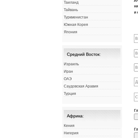
Д
Таиланд
ни
Тайвань
и 
Туркменистан
Южная Корея
Япония
Средний Восток:
Израиль
Иран
ОАЭ
Саудовская Аравия
Турция
Г
Африка:
Кения
Г
Нигерия