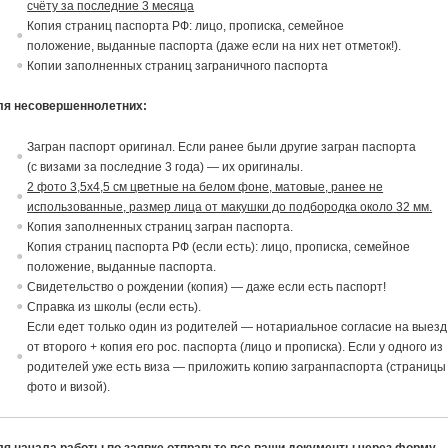
счёту за последние 3 месяца
Копия страниц паспорта РФ: лицо, прописка, семейное
положение,
в
ыданные паспорта (даже если на них нет отметок!).
Копии заполненных страниц заграничного паспорта
ля несовершеннолетних:
Загран паспорт ориги
на
л. Если ранее были другие загран паспорта
(с
в
изами за последние 3 года) — их ориги
на
лы.
2 фото 3,5х4,5 см цветные на белом фоне, матовые, ранее не
использованные, размер лица от макушки до подбородка около 32 мм.
Копия заполненных страниц загран паспорта.
Копия страниц паспорта РФ (если есть): лицо, прописка, семейное
положение,
в
ыданные паспорта.
Св
идетельст
в
о о рождении (копия) — даже если есть паспорт!
Спра
в
ка из школы (если есть).
Если едет только один из родителей — нотариальное согласие
на
в
ыезд
от
в
торого + копия его рос. паспорта (лицо и прописка). Если у одного из
родителей уже есть виза — приложить копию загранпаспорта (страницы
фото и визой).