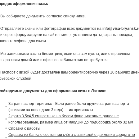
орядок оформления визы:
 Вы собираете документы согласно списку ниже.
 Отправляете сканы или фотографии всех документов на
info@visa-bryansk.r
и через форму загрузки на сайте ниже, с указанием даты, страны поездки,
шего телефона для связи.
 Мы записываем вас на биометрию, если она вам нужна, или отправляем
рьера к вам домой или в офис, если биометрия не требуется.
 Паспорт с визой будет доставлен вам ориентировочно через 10 рабочих дне
рьерской службой.
еобходимые документы для оформления визы в Латвию:
Загран паспорт оригинал. Если ранее были другие загран паспорта
(с
в
изами за последние 3 года) — их ориги
на
лы.
2 фото 3,5х4,5 см цветные на белом фоне, матовые, ранее не
использованные, размер лица от макушки до подбородка около 32 мм
Справка с работы
Справка из банка о состоянии счёта с выпиской о движении средств по