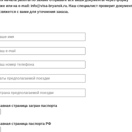
ля начала работы по заявке отправьте все ваши документы через форму
же или на e-mail: info@visa-bryansk.ru. Наш специалист проверит докумен
свяжется с вами для уточнения заказа.
лавная страница загран паспорта
лавная страница паспорта РФ