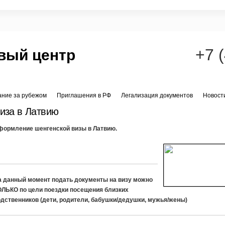
+7 
вый центр
ание за рубежом
Приглашения в РФ
Легализация документов
Новост
иза в Латвию
формление шенгенской визы в Латвию.
а данный момент подать документы на визу можно
ОЛЬКО по цели поездки посещения близких
одственников (дети, родители, бабушки/дедушки, мужья/жены)