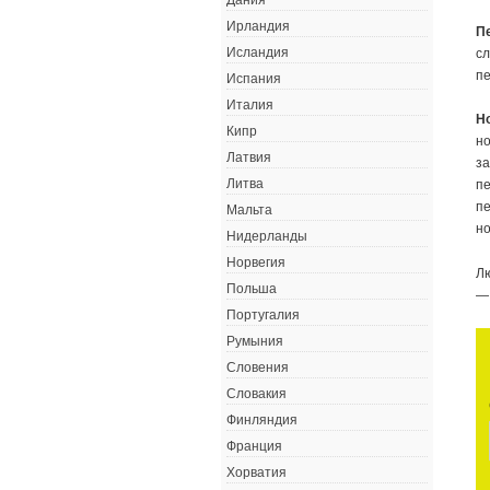
Дания
Ирландия
П
Исландия
сл
п
Испания
Италия
Н
Кипр
но
Латвия
з
Литва
пе
пе
Мальта
н
Нидерланды
Норвегия
Лю
Польша
— 
Португалия
Румыния
Словения
Словакия
Финляндия
Франция
Хорватия