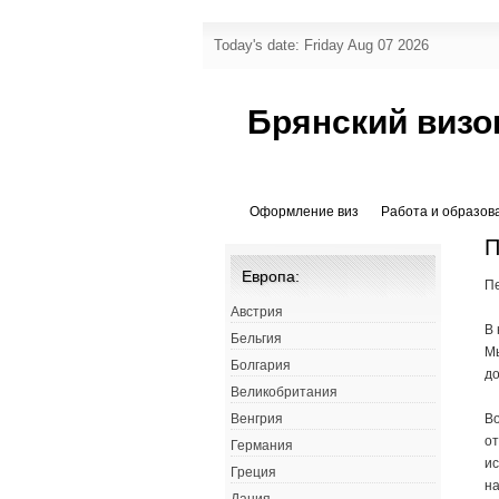
Today's date: Friday Aug 07 2026
Брянский визо
Оформление виз
Работа и образов
П
Европа:
Пе
Австрия
В 
Бельгия
М
Болгария
до
Великобритания
Во
Венгрия
от
Германия
ис
Греция
н